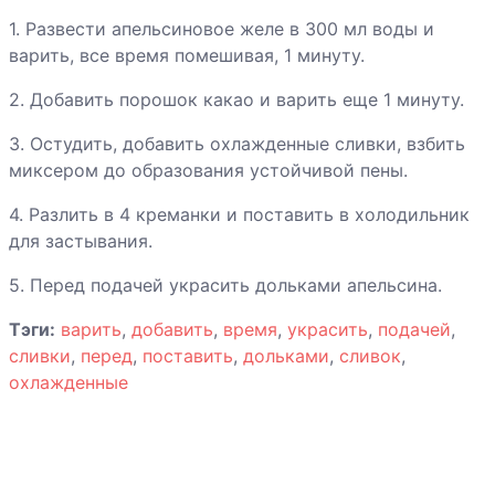
Ягненок со
1. Развести апельсиновое желе в 300 мл воды и
специями и
варить, все время помешивая, 1 минуту.
абрикосами
2. Добавить порошок какао и варить еще 1 минуту.
Яичница-
3. Остудить, добавить охлажденные сливки, взбить
глазунья с
миксером до образования устойчивой пены.
ветчиной
4. Разлить в 4 креманки и поставить в холодильник
для застывания.
Яйца печеные с
беконом
5. Перед подачей украсить дольками апельсина.
Тэги:
варить
,
добавить
,
время
,
украсить
,
подачей
,
сливки
,
перед
,
поставить
,
дольками
,
сливок
,
Яйца печеные с
охлажденные
креветками и
соусом Pesto