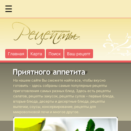
☰
Ассорти
запеченное из
цветной
капусты
Главная
Карта
Поиск
Ваш рецепт
Бекон жареный
с яблоками по-
шведски
На нашем сайте Вы сможете найти все, чтобы вкусно
готовить - здесь собраны самые популярные рецепты
приготовления самых разных блюд. Здесь есть рецепты
салатов, рецепты закусок, рецепты супов – первые блюда,
вторые блюда, десерты и десертные блюда, рецепты
Блюдо с сыром
выпечки, соусы, консервирование, рецепты для
печеное
микроволновой печи и многое другое.
шведское