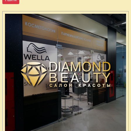
бренди
Крем
абрикосовый
Крем
фруктовый
сладкий
Креветки
острые
Курица
глазированная
медом
Курица с
эстрагоном
Курица
запеченная в