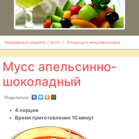
Чилли с
овощами
Десерт
творожно-
фруктовый
Кулинарные рецепты с фото
Блюда для микроволновки
Десерт
вишневый
Мусс апельсинно-
запеченный
шоколадный
Форель
отварная
Поделиться
Форель с
горчицей,
4 порции
жареная в
Время приготовления 10 минут
гриле
Голубцы кисло-