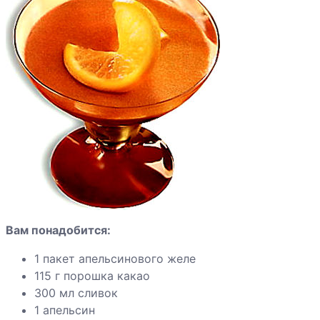
сладкие
Говядина
жареная
Грудка индейки
по-
индонезийски
Индейка с
красным
перцем
Вам понадобится:
Яблоки
запеченные с
1 пакет апельсинового желе
ванильным
115 г порошка какао
соусом
300 мл сливок
1 апельсин