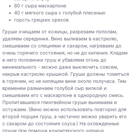
Яблочное
80 г сыра маскарпоне
суфле
40 г мягкого сыра с голубой плесенью
горсть грецких орехов
Яблоки с
орехами
Груши очищаем от кожицы, разрезаем пополам,
удаляем серединки. Вино выливаем в кастрюлю,
смешиваем со специями и сахаром, нагреваем до
Ягодный
очень горячего состояния, но не до кипения. Кладем
сабайон
в него половинки груш и убавляем огонь до
минимального - можно даже выключить совсем,
накрыв кастрюлю крышкой. Груши должны томиться
в горячем, но не кипящем вине около получаса. Тем
временем разминаем голубой сыр вилкой и
смешиваем его с маскарпоне в однородную смесь.
Пропитавшиеся глинтвейном груши вынимаем и
остужаем. (Вино можно использовать повторно для
второй порции груш, а частично можно уварить его
с сахаром до состояния соуса.) На охлажденные
груши при помощи кондитерского шприца