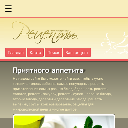
☰
Бананы в
карамели
Банановые
пончики
Главная
Карта
Поиск
Ваш рецепт
Бисквит с
сахарной
мастикой
На нашем сайте Вы сможете найти все, чтобы вкусно
готовить - здесь собраны самые популярные рецепты
приготовления самых разных блюд. Здесь есть рецепты
Блинчики с
салатов, рецепты закусок, рецепты супов – первые блюда,
каштанами
вторые блюда, десерты и десертные блюда, рецепты
выпечки, соусы, консервирование, рецепты для
микроволновой печи и многое другое.
Десерт из
тыквы с