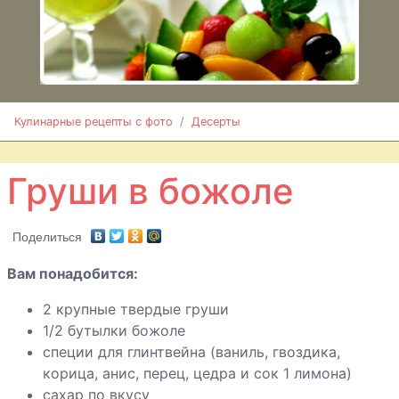
цитрусовыми
Груша в
карамели
Груши со
сливками
Кулинарные рецепты с фото
Десерты
Груши в
Груши в божоле
божоле
Крем из
Поделиться
сгущеного
Вам понадобится:
молока с
глазурью
2 крупные твердые груши
1/2 бутылки божоле
Пудинг из
специи для глинтвейна (ваниль, гвоздика,
риса с
корица, анис, перец, цедра и сок 1 лимона)
яблоками
сахар по вкусу