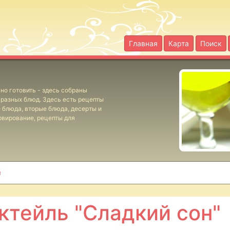
Главная
Карта
Поиск
но готовить - здесь собраны
разных блюд. Здесь есть рецепты
е блюда, вторые блюда, десерты и
рвирование, рецепты для
и
ктейль "Сладкий сон"