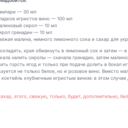
онадобится:
ампари — 30 мл
ладкое игристое вино — 100 мл
алиновый сироп — 10 мл
ироп гренадин — 10 мл
вежая малина, немного лимонного сока и сахар для ук
охладить, края обмакнуть в лимонный сок и затем — в
окала налить сиропы — сначала гренадин, затем малин
ть горсть ягод и только при подаче долить в бокал иг
зуется не только белое, но и розовое вино. Вместо м
 коктейль клубничным игристым вином: в этом случае 
сахар
,
этого
,
свежую
,
только
,
будет
,
дополнительно
,
бе