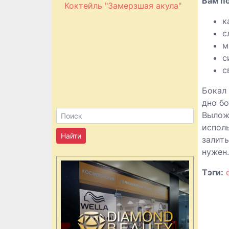
Вам п
Коктейль "Замерзшая акула"
к
с
м
с
с
Бокал 
дно б
Выложи
исполь
залить
нужен.
Тэги: