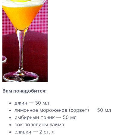
Коктейль
"Сладкий сон"
Коктейль
"Замерзшая
акула"
Вам понадобится:
джин — 30 мл
лимонное мороженое (сорвет) — 50 мл
имбирный тоник — 50 мл
сок половины лайма
сливки — 2 ст. л.