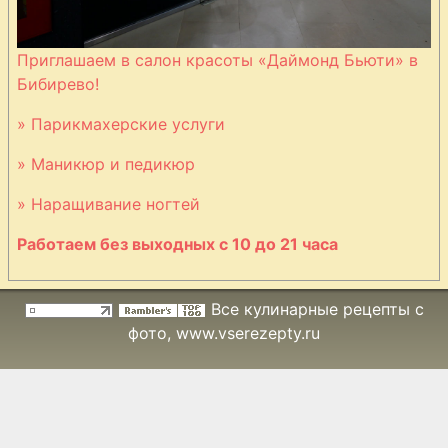
Приглашаем в салон красоты «Даймонд Бьюти» в
Бибирево!
» Парикмахерские услуги
» Маникюр и педикюр
» Наращивание ногтей
Работаем без выходных с 10 до 21 часа
Все кулинарные рецепты с
фото
, www.vserezepty.ru