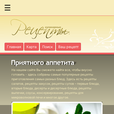
☰
Коктейль
"Дед Мороз"
Коктейль
Главная
Карта
Поиск
Ваш рецепт
"Красный
богатырь"
Коктейль
На нашем сайте Вы сможете найти все, чтобы вкусно
"Ленивый
готовить - здесь собраны самые популярные рецепты
Билл"
приготовления самых разных блюд. Здесь есть рецепты
салатов, рецепты закусок, рецепты супов – первые блюда,
Коктейль
вторые блюда, десерты и десертные блюда, рецепты
выпечки, соусы, консервирование, рецепты для
"Морской"
микроволновой печи и многое другое.
Коктейль
"Новогодний