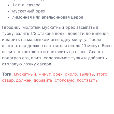
1 ст. л. сахара
Напиток из
мускатный орех
клюквы с
лимонная или апельсиновая цедра
имбирем,
лимоном и
Гвоздику, молотый мускатный орех засыпать в
медом
турку, залить 1/3 стакана воды, довести до кипения
и варить на маленьком огне одну минуту. После
этого отвар должен настояться около 10 минут. Вино
Пунш коньячный
вылить в кастрюлю и поставить на огонь. Слегка
подогрев его, влить содержимое турки и добавить
столовую ложку сахара.
Пунш
рождественский
Тэги:
мускатный
,
минут
,
орех
,
около
,
вылить
,
этого
,
отвар
,
должен
,
добавить
,
столовую
,
поставить
Шведский глёг
Сливовый ликер