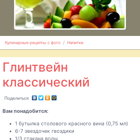
Грог чайный
Кисель из яблок
Кулинарные рецепты с фото
Напитки
и облепихи
Глинтвейн
Клюквенный
классический
кисель с
шоколадом
Поделиться
Напиток из
бананов с мятой
Вам понадобится:
и медом
1 бутылка столового красного вина (0,75 мл)
6-7 звездочек гвоздики
1/3 стакана воды