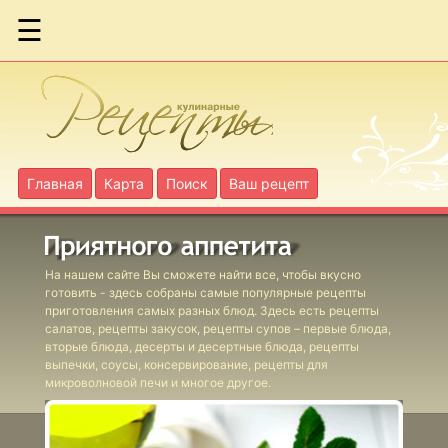
☰
Коктейли
Березовый квас
Чай Матэ
Главная
Карта
Поиск
Ваш рецепт
Фруктовый
коктейль
На нашем сайте Вы сможете найти все, чтобы вкусно
готовить - здесь собраны самые популярные рецепты
Глинтвейн
приготовления самых разных блюд. Здесь есть рецепты
салатов, рецепты закусок, рецепты супов – первые блюда,
белый
вторые блюда, десерты и десертные блюда, рецепты
выпечки, соусы, консервирование, рецепты для
Глинтвейн
микроволновой печи и многое другое.
классический
Грог английский