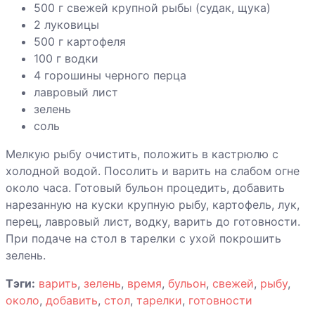
500 г свежей крупной рыбы (судак, щука)
2 луковицы
500 г картофеля
100 г водки
4 горошины черного перца
лавровый лист
зелень
соль
Мелкую рыбу очистить, положить в кастрюлю с
холодной водой. Посолить и варить на слабом огне
около часа. Готовый бульон процедить, добавить
нарезанную на куски крупную рыбу, картофель, лук,
перец, лавровый лист, водку, варить до готовности.
При подаче на стол в тарелки с ухой покрошить
зелень.
Тэги:
варить
,
зелень
,
время
,
бульон
,
свежей
,
рыбу
,
около
,
добавить
,
стол
,
тарелки
,
готовности