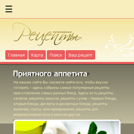
☰
Борщ из
кильки в
томате
Главная
Карта
Поиск
Ваш рецепт
Двойная
уха
На нашем сайте Вы сможете найти все, чтобы вкусно
Рыбный
готовить - здесь собраны самые популярные рецепты
борщ
приготовления самых разных блюд. Здесь есть рецепты
салатов, рецепты закусок, рецепты супов – первые блюда,
Рыбный суп
вторые блюда, десерты и десертные блюда, рецепты
выпечки, соусы, консервирование, рецепты для
"Греческий"
микроволновой печи и многое другое.
Суп гамбо
из сибаса