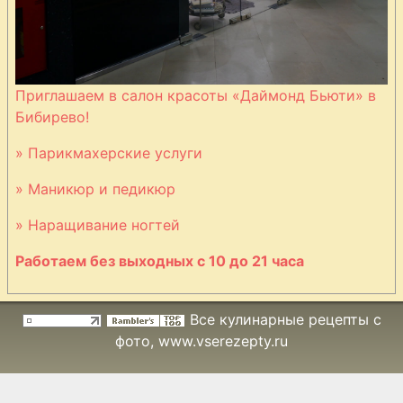
Приглашаем в салон красоты «Даймонд Бьюти» в
Бибирево!
» Парикмахерские услуги
» Маникюр и педикюр
» Наращивание ногтей
Работаем без выходных с 10 до 21 часа
Все кулинарные рецепты с
фото
, www.vserezepty.ru