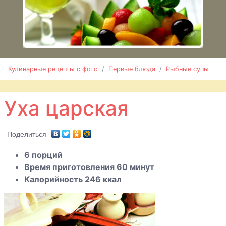
Уха
рыбацкая
Уха
Кулинарные рецепты с фото
Первые блюда
Рыбные супы
царская
Уха царская
Поделиться
6 порций
Время приготовления 60 минут
Калорийность 246 ккал