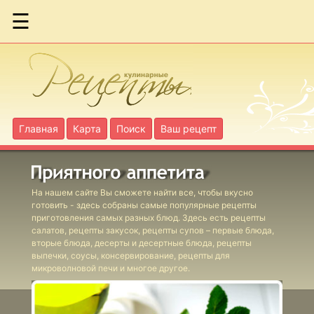
☰
Борщ из
кильки в
томате
Главная
Карта
Поиск
Ваш рецепт
Двойная
уха
На нашем сайте Вы сможете найти все, чтобы вкусно
Рыбный
готовить - здесь собраны самые популярные рецепты
борщ
приготовления самых разных блюд. Здесь есть рецепты
салатов, рецепты закусок, рецепты супов – первые блюда,
Рыбный суп
вторые блюда, десерты и десертные блюда, рецепты
выпечки, соусы, консервирование, рецепты для
"Греческий"
микроволновой печи и многое другое.
Суп гамбо
из сибаса