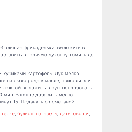
небольшие фрикадельки, выложить в
поставить в горячую духовку томить до
й кубиками картофель. Лук мелко
щи на сковороде в масле, присолить и
и ложкой выложить в суп, попробовать,
0 мин. В конце добавить мелко
инут 15. Подавать со сметаной.
,
терке
,
бульон
,
натереть
,
дать
,
овощи
,