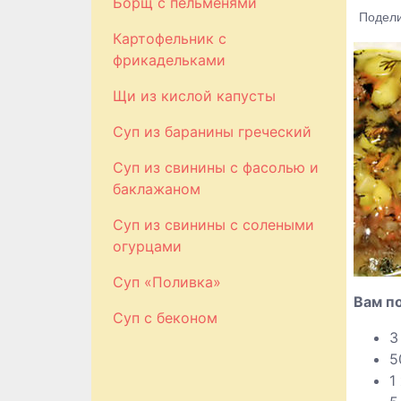
Борщ с пельменями
Подели
Картофельник с
фрикадельками
Щи из кислой капусты
Суп из баранины греческий
Суп из свинины с фасолью и
баклажаном
Суп из свинины с солеными
огурцами
Суп «Поливка»
Вам п
Суп с беконом
3
5
1