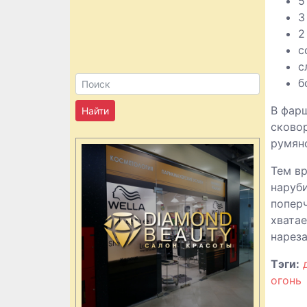
5
3
2
с
с
б
В фар
сковор
румян
Тем в
наруби
поперч
хватае
нареза
Тэги:
огонь