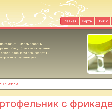
Главная
Карта
Поиск
но готовить - здесь собраны
разных блюд. Здесь есть рецепты
е блюда, вторые блюда, десерты и
рвирование, рецепты для
пы с мясом
ртофельник с фрикад