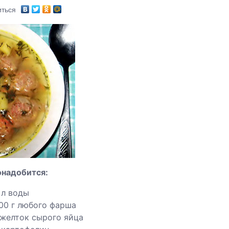
ться
онадобится:
 л воды
00 г любого фарша
 желток сырого яйца