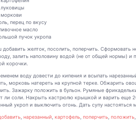
 картофелин
 луковицы
 моркови
оль, перец по вкусу
ливочное масло
ольшой пучок укропа
ш добавить желток, посолить, поперчить. Сформовать 
оду, залить наполовину водой (не от общей нормы) и 
ой корочки.
ременем воду довести до кипения и всыпать нарезанны
ть, морковь натереть на крупной терке. Обжарить ово
ить. Зажарку положить в бульон. Румяные фрикадельк
т ли соли. Накрыть кастрюлю крышкой и варить еще 2
нный укроп и выключить огонь. Дать супу настояться м
добавить
,
нарезанный
,
картофель
,
поперчить
,
положить