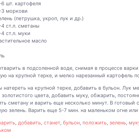
-6 шт. картофеля
-3 моркови
елень (петрушка, укроп, лук и др.)
-4 ст.л. сметаны
-4 ст.л. муки
астительное масло
ль
тварить в подсоленной воде, снимая в процессе варки 
ую на крупной терке, и мелко нарезанный картофель по
 натереть на крупной терке, добавить в бульон. Лук ме
 золотистого цвета, добавить муку, обжарить, постоя
ть сметану и варить еще несколько минут. В готовый 
ую зелень. Варить еще 5-7 мин. на маленьком огне или
варить
,
добавить
,
станет
,
бульон
,
положить
,
зелень
,
мук
ьком