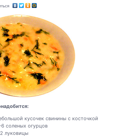
ться
онадобится:
ебольшой кусочек свинины с косточкой
-6 соленых огурцов
-2 луковицы