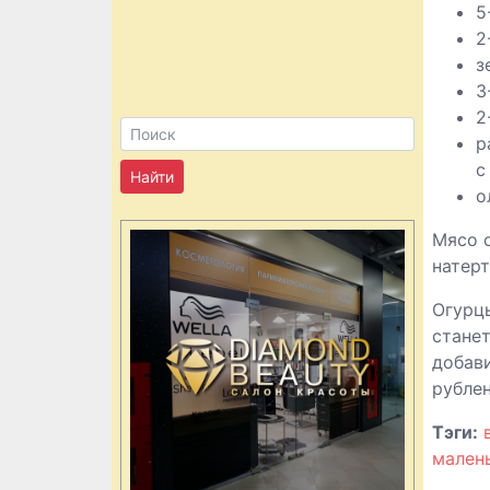
5
2
з
3
2
р
с
о
Мясо о
натерт
Огурцы
станет
добави
рублен
Тэги:
мален