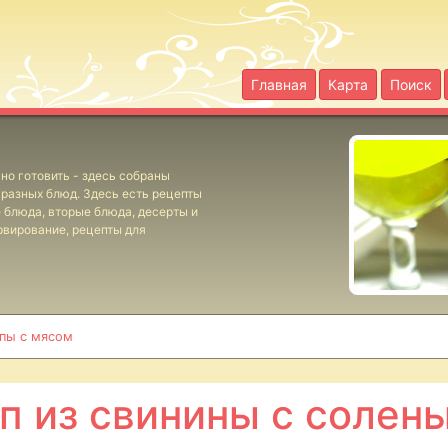
Главная
Карта
Поиск
но готовить - здесь собраны
разных блюд. Здесь есть рецепты
е блюда, вторые блюда, десерты и
рвирование, рецепты для
пы с мясом
п из свинины с солен