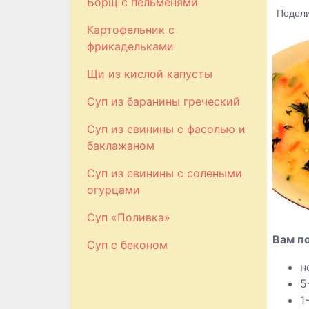
Борщ с пельменями
Подели
Картофельник с
фрикадельками
Щи из кислой капусты
Суп из баранины греческий
Суп из свинины с фасолью и
баклажаном
Суп из свинины с солеными
огурцами
Суп «Поливка»
Вам п
Суп с беконом
н
5
1