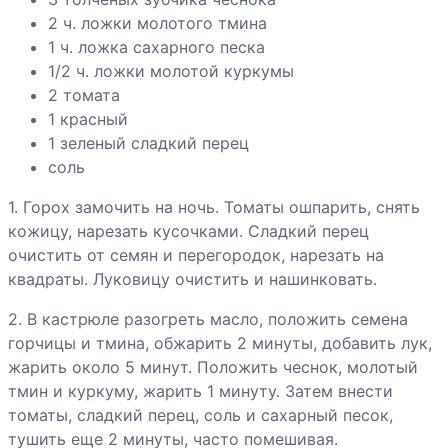
солянка
2 ч. ложки молотого тмина
1 ч. ложка сахарного песка
Салат из
1/2 ч. ложки молотой куркумы
корня
2 томата
сельдерея
1 красный
1 зеленый сладкий перец
Сардины с
соль
маслинами
1. Горох замочить на ночь. Томаты ошпарить, снять
Запеканка
кожицу, нарезать кусочками. Сладкий перец
из
очистить от семян и перегородок, нарезать на
артишоков
квадраты. Луковицу очистить и нашинковать.
Запеканка с
2. В кастрюле разогреть масло, положить семена
помидорами
горчицы и тмина, обжарить 2 минуты, добавить лук,
Зеленая
жарить около 5 минут. Положить чеснок, молотый
поджарка
тмин и куркуму, жарить 1 минуту. Затем внести
томаты, сладкий перец, соль и сахарный песок,
Зеленый
тушить еще 2 минуты, часто помешивая.