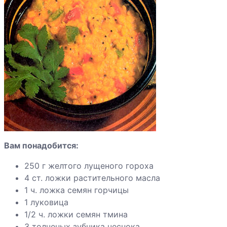
на противне
Овощи,
тушенные с
кокосовой
стружкой
Овощная
запеканка
Овощное
Вам понадобится:
рагу с
фасолью
250 г желтого лущеного гороха
4 ст. ложки растительного масла
Плов с
1 ч. ложка семян горчицы
яблоками и
1 луковица
тыквой
1/2 ч. ложки семян тмина
Постная
3 толченых зубчика чеснока