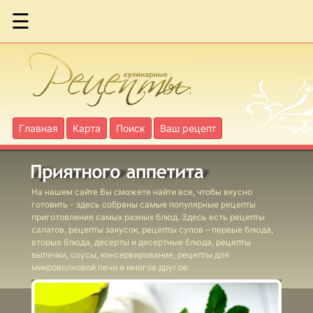
☰
Баклажаны
острые
Бразильская
салса
Главная
Карта
Поиск
Ваш рецепт
Чечевица с
зеленью и
луком
На нашем сайте Вы сможете найти все, чтобы вкусно
готовить - здесь собраны самые популярные рецепты
приготовления самых разных блюд. Здесь есть рецепты
Двойная
салатов, рецепты закусок, рецепты супов – первые блюда,
острая
вторые блюда, десерты и десертные блюда, рецепты
выпечки, соусы, консервирование, рецепты для
закуска
микроволновой печи и многое другое.
Фасоль с
орехами