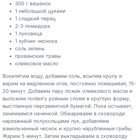
яблоками
300 г вешенок
1 небольшой цукини
Орехово-
1 сладкий перец
медовые
2-3 помидора
пирожные
1 луковица
1 зубчик чеснока
Печенье сдобное
соль зелень
прованские травы
Пицца с
оливковое масло
тефтелями
Вскипятим воду, добавим соль, всыпем крупу и
Пирожные с
варим на медленном огне, постоянно помешивая, 15-
грейпфрутом
20 минут. Добавим пару ложек оливкового масла и
выложим поленту ровным слоем в круглую форму,
Пицца из батона
выстланную пергаментной бумагой. Пока остывает,
занимаемся начинкой. Обжариваем в сковороде
нарезанный полукольцами лук, добавляем
измельченный чеснок и крупно нарубленные грибы.
Пицца полента
Жарим 5 минут. Затем выкладываем в сковороду