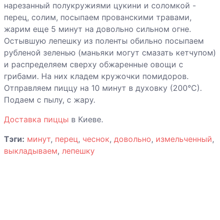
нарезанный полукружиями цукини и соломкой -
Пицца с
перец, солим, посыпаем прованскими травами,
морепродуктами
жарим еще 5 минут на довольно сильном огне.
Остывшую лепешку из поленты обильно посыпаем
Пицца с
рубленой зеленью (маньяки могут смазать кетчупом)
шампиньонами
и распределяем сверху обжаренные овощи с
грибами. На них кладем кружочки помидоров.
Пицца шпротная
Отправляем пиццу на 10 минут в духовку (200°С).
Подаем с пылу, с жару.
Пицца за 20
Доставка пиццы
в Киеве.
минут
Тэги:
минут
,
перец
,
чеснок
,
довольно
,
измельченный
,
выкладываем
,
лепешку
Пончики с
крабовым мясом
Пряники с