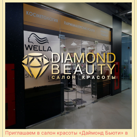
брынзой
Вертута с
орехами и
медом
Вертута с
яблоками
Приглашаем в салон красоты «Даймонд Бьюти» в