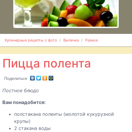
оладьи
Лаваш тонкий
Маффины с
тимьяном и
Кулинарные рецепты с фото
Выпечка
Разное
цукини
Пицца полента
Манты
Мини-пицца из
Поделиться
крекеров
Постное блюдо
Оладьи с
Вам понадобится:
вареной
полстакана поленты (молотой кукурузной
колбасой
крупы)
Оладьи с
2 стакана воды