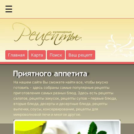
☰
Бананы
запеченные в
роме
Баранки
Главная
Карта
Поиск
Ваш рецепт
Бублики
Каравай из
дрожжевого
На нашем сайте Вы сможете найти все, чтобы вкусно
готовить - здесь собраны самые популярные рецепты
теста
приготовления самых разных блюд. Здесь есть рецепты
салатов, рецепты закусок, рецепты супов – первые блюда,
Кармашки из
вторые блюда, десерты и десертные блюда, рецепты
теста с
выпечки, соусы, консервирование, рецепты для
шоколадом
микроволновой печи и многое другое.
Картофельные