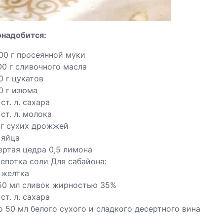
онадобится:
00 г просеянной муки
00 г сливочного масла
0 г цукатов
0 г изюма
 ст. л. сахара
 ст. л. молока
 г сухих дрожжей
 яйца
ертая цедра 0,5 лимона
епотка соли Для сабайона:
 желтка
50 мл сливок жирностью 35%
 ст. л. сахара
о 50 мл белого сухого и сладкого десертного вина