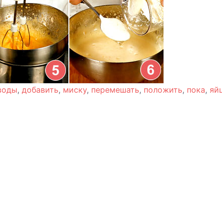
воды
,
добавить
,
миску
,
перемешать
,
положить
,
пока
,
яй