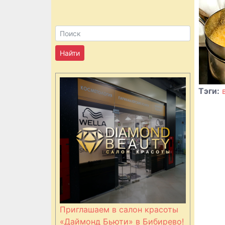
Тэги:
Приглашаем в салон красоты
«Даймонд Бьюти» в Бибирево!