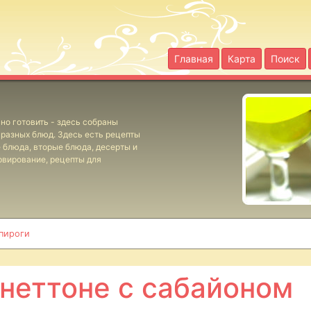
Главная
Карта
Поиск
но готовить - здесь собраны
разных блюд. Здесь есть рецепты
е блюда, вторые блюда, десерты и
рвирование, рецепты для
 пироги
неттоне с сабайоном