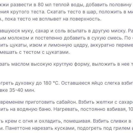
жжи развести в 80 мл теплой воды, добавить половину
ния крутого теста. Скатать тесто в шар, положить в ми
., пока тесто не всплывет на поверхность.
авшуюся муку, сахар и соль всыпать в другую миску. 
ым молоком и постепенно добавить в сухую смесь. По 
ить цукаты, изюм и лимонную цедру, аккуратно перем
мешать с тестом с цукатами.
зать маслом высокую круглую форму, выложить в нее т
огреть духовку до 180 °С. Оставшееся яйцо слегка взби
вке 35-40 мин.
 временем приготовить сабайон. Взбить желтки с сахар
ить на водяную баню. Нагревать, постоянно взбивая, 10 
ть крем с огня и охладить, помешивая. Взбить сливки 
. Панеттоне нарезать кусками, подогреть под грилем 