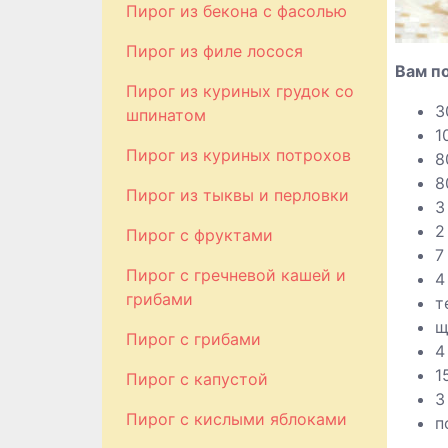
Пирог из бекона с фасолью
Пирог из филе лосося
Вам п
Пирог из куриных грудок со
3
шпинатом
1
Пирог из куриных потрохов
8
8
Пирог из тыквы и перловки
3
2
Пирог с фруктами
7
Пирог с гречневой кашей и
4
грибами
т
щ
Пирог с грибами
4
1
Пирог с капустой
3
Пирог с кислыми яблоками
п