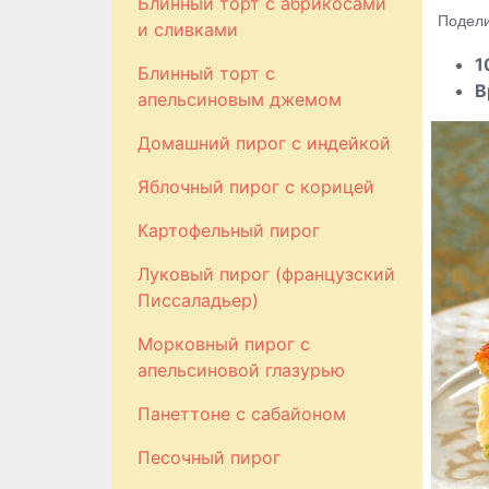
Блинный торт с абрикосами
Подели
и сливками
1
Блинный торт с
В
апельсиновым джемом
Домашний пирог с индейкой
Яблочный пирог с корицей
Картофельный пирог
Луковый пирог (французский
Писсаладьер)
Морковный пирог с
апельсиновой глазурью
Панеттоне с сабайоном
Песочный пирог