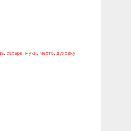
ца
,
сахара
,
муки
,
место
,
духовку