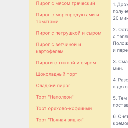
Пирог с мясом греческий
1. Дро
получе
Пирог с морепродуктами и
20 мин
томатами
2. Ост
Пирог с петрушкой и сыром
с тепл
Полож
Пирог с ветчиной и
и пере
картофелем
3. Сма
Пироги с тыквой и сыром
мин.
Шоколадный торт
4. Раз
Сладкий пирог
в духо
Торт "Наполеон"
5. Тем
постав
Торт орехово-кофейный
6. Сня
Торт "Пьяная вишня"
кремом