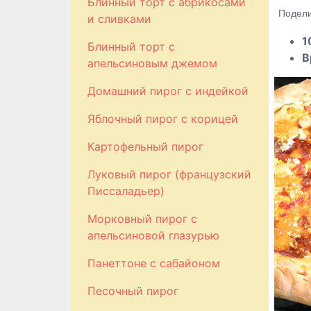
Блинный торт с абрикосами
Подели
и сливками
1
Блинный торт с
В
апельсиновым джемом
Домашний пирог с индейкой
Яблочный пирог с корицей
Картофельный пирог
Луковый пирог (французский
Писсаладьер)
Морковный пирог с
апельсиновой глазурью
Панеттоне с сабайоном
Песочный пирог