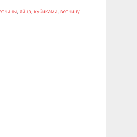
етчины
,
яйца
,
кубиками
,
ветчину