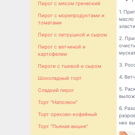
Пирог с мясом греческий
1. При
Пирог с морепродуктами и
масло
томатами
эласти
Пирог с петрушкой и сыром
2. При
очист
Пирог с ветчиной и
муска
картофелем
3. Рос
Пироги с тыквой и сыром
4. Вет
Шоколадный торт
5. Рас
Сладкий пирог
выложи
Торт "Наполеон"
6. Раз
Торт орехово-кофейный
разров
них вы
Торт "Пьяная вишня"