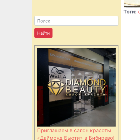
Тэги:
Приглашаем в салон красоты
«Даймонд Бьюти» в Бибирево!