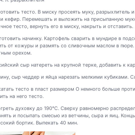
готовить тесто. В миску просеять муку, разрыхлитель 
 и кефир. Перемешать и выложить на присыпанную муко
чное тесто, вернуть его в миску, накрыть и отставить.
готовить начинку. Картофель сварить в мундире в подс
ить от кожуры и размять со сливочным маслом в пюре.
тным орехом.
сийский сыр натереть на крупной терке, добавить к к
чину, сыр чеддер и яйца нарезать мелкими кубиками. 
катать тесто в пласт размером О немного больше прот
ть на него тесто.
огреть духовку до 190°С. Сверху равномерно распреде
нять и посыпать смесью из ветчины, сыра и яиц. Конц
сокий бортик. Выпекать 40 мин.