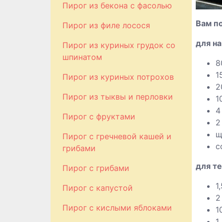
Пирог из бекона с фасолью
Вам п
Пирог из филе лосося
для на
Пирог из куриных грудок со
шпинатом
8
1
Пирог из куриных потрохов
2
Пирог из тыквы и перловки
1
4
Пирог с фруктами
2
щ
Пирог с гречневой кашей и
с
грибами
для те
Пирог с грибами
1
Пирог с капустой
2
Пирог с кислыми яблоками
1
1