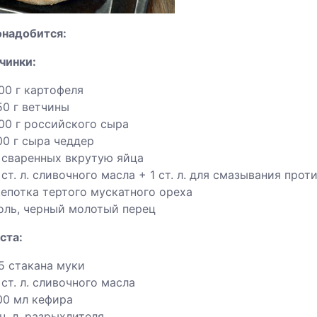
онадобится:
чинки:
00 г картофеля
50 г ветчины
00 г российского сыра
00 г сыра чеддер
 сваренных вкрутую яйца
 ст. л. сливочного масла + 1 ст. л. для смазывания прот
епотка тертого мускатного ореха
оль, черный молотый перец
ста:
,5 стакана муки
 ст. л. сливочного масла
00 мл кефира
 ч. л. разрыхлителя