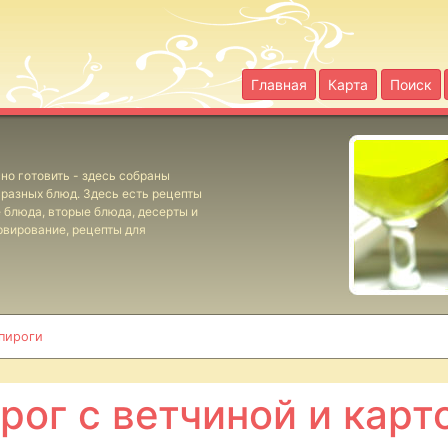
Главная
Карта
Поиск
но готовить - здесь собраны
разных блюд. Здесь есть рецепты
е блюда, вторые блюда, десерты и
рвирование, рецепты для
 пироги
рог с ветчиной и кар