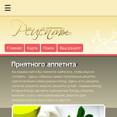
☰
Макаронная
запеканка
Мясная
запеканка
Главная
Карта
Поиск
Ваш рецепт
Рыбная
запеканка из
морского
На нашем сайте Вы сможете найти все, чтобы вкусно
окуня
готовить - здесь собраны самые популярные рецепты
приготовления самых разных блюд. Здесь есть рецепты
салатов, рецепты закусок, рецепты супов – первые блюда,
Творожная
вторые блюда, десерты и десертные блюда, рецепты
выпечки, соусы, консервирование, рецепты для
запеканка
микроволновой печи и многое другое.
Запеканка
"Деревенская"