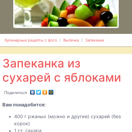
Запеканка из
минтая с
овощами
Запеканка из
Кулинарные рецепты с фото
Выпечка
Запеканки
овощей с
вешенками
Запеканка из
сухарей с яблоками
Запеканка из
сухарей с
яблоками
Поделиться
Вам понадобится:
Запеканка с
капустой
400 г ржаных (можно и другие) сухарей (без
корок)
1 ст. сахара