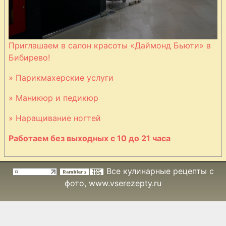
Приглашаем в салон красоты «Даймонд Бьюти» в
Бибирево!
» Парикмахерские услуги
» Маникюр и педикюр
» Наращивание ногтей
Работаем без выходных с 10 до 21 часа
Все кулинарные рецепты с
фото
, www.vserezepty.ru