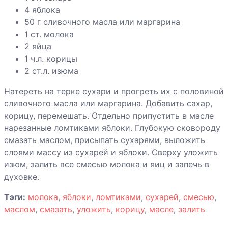
4 яблока
50 г сливочного масла или маргарина
1 ст. молока
2 яйца
1 ч.л. корицы
2 ст.л. изюма
Натереть на терке сухари и прогреть их с половиной
сливочного масла или маргарина. Добавить сахар,
корицу, перемешать. Отдельно припустить в масле
нарезанные ломтиками яблоки. Глубокую сковороду
смазать маслом, присыпать сухарями, выложить
слоями массу из сухарей и яблоки. Сверху уложить
изюм, залить все смесью молока и яиц и запечь в
духовке.
Тэги:
молока
,
яблоки
,
ломтиками
,
сухарей
,
смесью
,
маслом
,
смазать
,
уложить
,
корицу
,
масле
,
залить