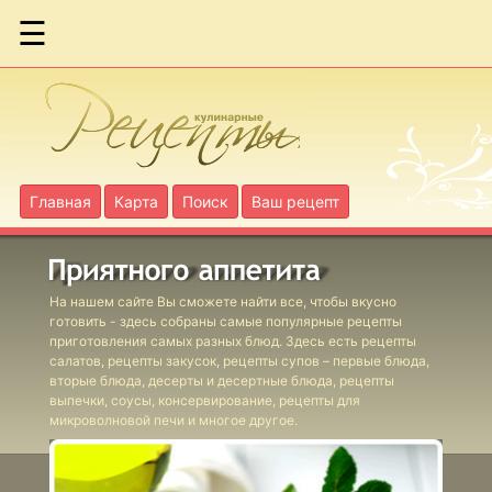
☰
Макаронная
запеканка
Мясная
запеканка
Главная
Карта
Поиск
Ваш рецепт
Рыбная
запеканка из
морского
На нашем сайте Вы сможете найти все, чтобы вкусно
окуня
готовить - здесь собраны самые популярные рецепты
приготовления самых разных блюд. Здесь есть рецепты
салатов, рецепты закусок, рецепты супов – первые блюда,
Творожная
вторые блюда, десерты и десертные блюда, рецепты
выпечки, соусы, консервирование, рецепты для
запеканка
микроволновой печи и многое другое.
Запеканка
"Деревенская"