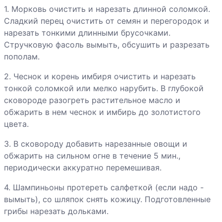
грибами
1. Морковь очистить и нарезать длинной соломкой.
Постные
Сладкий перец очистить от семян и перегородок и
голубцы с
нарезать тонкими длинными брусочками.
рисом и
Стручковую фасоль вымыть, обсушить и разрезать
морковью
пополам.
Рагу из свеклы
2. Чеснок и корень имбиря очистить и нарезать
с черносливом
тонкой соломкой или мелко нарубить. В глубокой
сковороде разогреть растительное масло и
обжарить в нем чеснок и имбирь до золотистого
Рататуй
цвета.
каштановый
3. В сковороду добавить нарезанные овощи и
Рататуй
обжарить на сильном огне в течение 5 мин.,
пестрый
периодически аккуратно перемешивая.
Рататуй винный
4. Шампиньоны протереть салфеткой (если надо -
вымыть), со шляпок снять кожицу. Подготовленные
грибы нарезать дольками.
Шампиньоны с