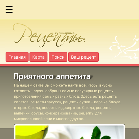
☰
Феттучине с
грибами
Голубцы с
грибами
Главная
Карта
Поиск
Ваш рецепт
Голубцы с
пшеном
На нашем сайте Вы сможете найти все, чтобы вкусно
готовить - здесь собраны самые популярные рецепты
приготовления самых разных блюд. Здесь есть рецепты
Грибы с
салатов, рецепты закусок, рецепты супов – первые блюда,
овощами
вторые блюда, десерты и десертные блюда, рецепты
выпечки, соусы, консервирование, рецепты для
Кабачки в
микроволновой печи и многое другое.
помидорах