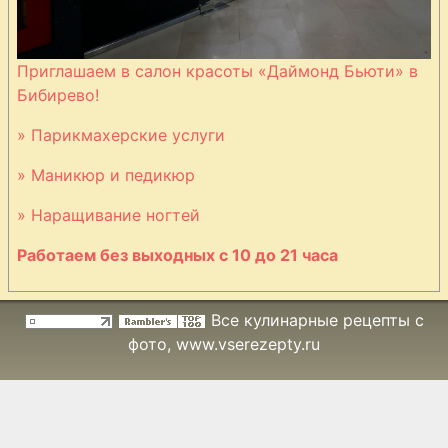
Приглашаем в салон красоты «Даймонд Бьюти» в
Бибирево!
» Парикмахерские услуги
» Маникюр и педикюр
» Наращивание ногтей
Работаем без выходных с 10 до 21 часа
Все кулинарные рецепты с
фото
, www.vserezepty.ru