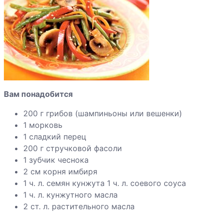
Котлеты из
гороха и манки
Макароны с
тыквой
Пельмени с
Вам понадобится
редькой и
капустой
200 г грибов (шампиньоны или вешенки)
1 морковь
1 сладкий перец
200 г стручковой фасоли
Перец
1 зубчик чеснока
фаршированный
2 см корня имбиря
овощами
1 ч. л. семян кунжута 1 ч. л. соевого соуса
Помидоры
1 ч. л. кунжутного масла
фаршированные
2 ст. л. растительного масла