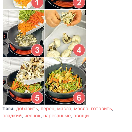
Тэги:
добавить
,
перец
,
масла
,
масло
,
готовить
,
сладкий
,
чеснок
,
нарезанные
,
овощи