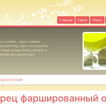
Главная
Карта
Поиск
но готовить - здесь собраны
разных блюд. Здесь есть рецепты
е блюда, вторые блюда, десерты и
рвирование, рецепты для
юда из овощей
рец фаршированный 