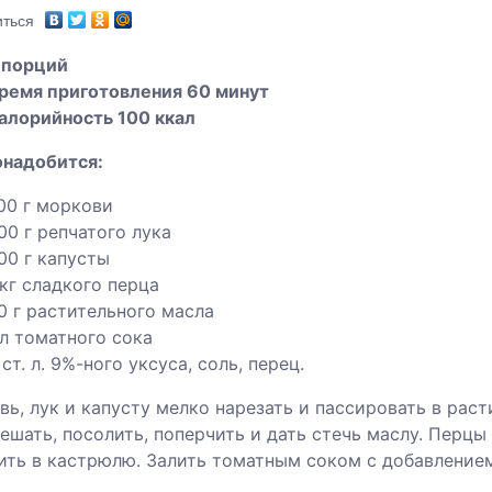
ться
 порций
ремя приготовления 60 минут
алорийность 100 ккал
онадобится:
00 г моркови
00 г репчатого лука
00 г капусты
 кг сладкого перца
0 г растительного масла
 л томатного сока
 ст. л. 9%-ного уксуса, соль, перец.
ь, лук и капусту мелко нарезать и пассировать в рас
ешать, посолить, поперчить и дать стечь маслу. Перцы
ть в кастрюлю. Залить томатным соком с добавлением