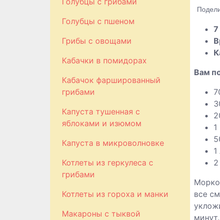
Голубцы с грибами
Подели
Голубцы с пшеном
7
Грибы с овощами
В
К
Кабачки в помидорах
Вам п
Кабачок фаршированный
грибами
7
3
Капуста тушенная с
2
яблоками и изюмом
1
5
Капуста в микроволновке
1
Котлеты из геркулеса с
2
грибами
Морков
Котлеты из гороха и манки
все см
укложи
Макароны с тыквой
минут.