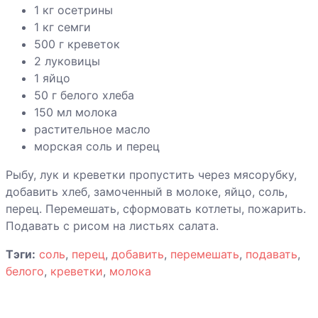
сельдью
1 кг осетрины
1 кг семги
Креветки и
500 г креветок
морские
2 луковицы
гребешки с
1 яйцо
овощами
50 г белого хлеба
150 мл молока
растительное масло
Креветки с
морская соль и перец
картофелем и
Рыбу, лук и креветки пропустить через мясорубку,
брокколи
добавить хлеб, замоченный в молоке, яйцо, соль,
Лосось с
перец. Перемешать, сформовать котлеты, пожарить.
луковым
Подавать с рисом на листьях салата.
соусом
Тэги:
соль
,
перец
,
добавить
,
перемешать
,
подавать
,
белого
,
креветки
,
молока
Морская рыба
на пару