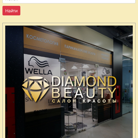
Рулеты из
семги с луком-
пореем
Рыба горячего
копчения со
шпинатом
Рыбные
рулетики
Сельдь
запеченная с
яйцами