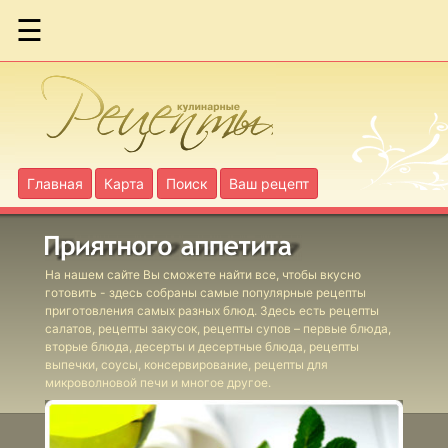
☰
Фаршированная
скумбрия
Форель с
помидорами
Главная
Карта
Поиск
Ваш рецепт
Гаше из рыбы
На нашем сайте Вы сможете найти все, чтобы вкусно
готовить - здесь собраны самые популярные рецепты
Кабачки
приготовления самых разных блюд. Здесь есть рецепты
фаршированные
салатов, рецепты закусок, рецепты супов – первые блюда,
рыбой
вторые блюда, десерты и десертные блюда, рецепты
выпечки, соусы, консервирование, рецепты для
Кальмары с
микроволновой печи и многое другое.
перловой
крупой