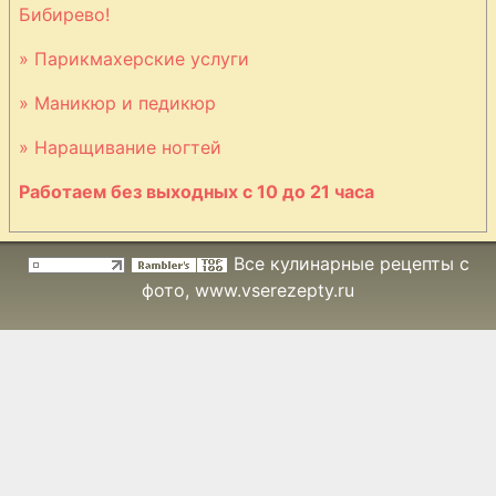
Бибирево!
Судак по-
» Парикмахерские услуги
болгарски
» Маникюр и педикюр
Судак в
маринаде
» Наращивание ногтей
Судак
Работаем без выходных с 10 до 21 часа
запеченный с
сыром
Все кулинарные рецепты с
Судак
фото
, www.vserezepty.ru
запеченный с
овощами
Треска в
картофельной
тарелке
Тушеный