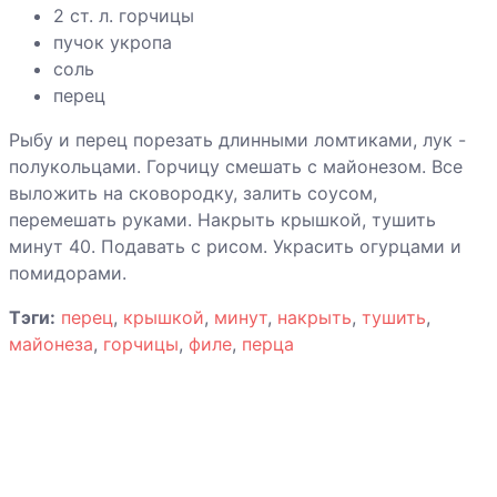
сельдью
2 ст. л. горчицы
пучок укропа
Креветки и
соль
морские
перец
гребешки с
овощами
Рыбу и перец порезать длинными ломтиками, лук -
полукольцами. Горчицу смешать с майонезом. Все
выложить на сковородку, залить соусом,
перемешать руками. Накрыть крышкой, тушить
Креветки с
минут 40. Подавать с рисом. Украсить огурцами и
картофелем и
помидорами.
брокколи
Тэги:
перец
,
крышкой
,
минут
,
накрыть
,
тушить
,
Лосось с
майонеза
,
горчицы
,
филе
,
перца
луковым
соусом
Морская рыба
на пару