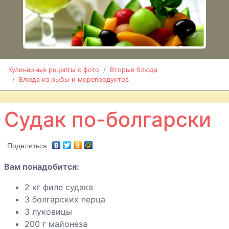
Кальмары в
сметанном
соусе
Кулинарные рецепты с фото
Вторые блюда
Блюда из рыбы и морепродуктов
Караси в
сметане
Судак по-болгарски
Карп
фаршированный
Поделиться
грибами
Вам понадобится:
Карп
запеченный
2 кг филе судака
3 болгарских перца
Картофель
3 луковицы
фаршированный
200 г майонеза