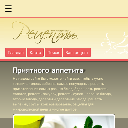
☰
Фаршированная
скумбрия
Форель с
помидорами
Главная
Карта
Поиск
Ваш рецепт
Гаше из рыбы
На нашем сайте Вы сможете найти все, чтобы вкусно
готовить - здесь собраны самые популярные рецепты
Кабачки
приготовления самых разных блюд. Здесь есть рецепты
фаршированные
салатов, рецепты закусок, рецепты супов – первые блюда,
рыбой
вторые блюда, десерты и десертные блюда, рецепты
выпечки, соусы, консервирование, рецепты для
Кальмары с
микроволновой печи и многое другое.
перловой
крупой