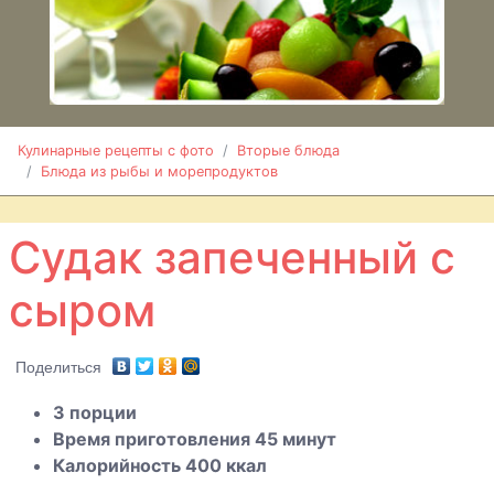
Кальмары в
сметанном
соусе
Кулинарные рецепты с фото
Вторые блюда
Блюда из рыбы и морепродуктов
Караси в
сметане
Судак запеченный с
Карп
сыром
фаршированный
грибами
Карп
Поделиться
запеченный
3 порции
Время приготовления 45 минут
Картофель
Калорийность 400 ккал
фаршированный