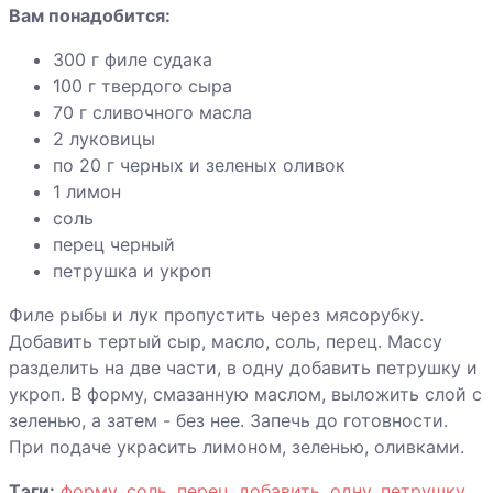
сельдью
Вам понадобится:
Креветки и
300 г филе судака
морские
100 г твердого сыра
гребешки с
70 г сливочного масла
овощами
2 луковицы
по 20 г черных и зеленых оливок
1 лимон
соль
Креветки с
перец черный
картофелем и
петрушка и укроп
брокколи
Филе рыбы и лук пропустить через мясорубку.
Лосось с
Добавить тертый сыр, масло, соль, перец. Массу
луковым
разделить на две части, в одну добавить петрушку и
соусом
укроп. В форму, смазанную маслом, выложить слой с
зеленью, а затем - без нее. Запечь до готовности.
Морская рыба
При подаче украсить лимоном, зеленью, оливками.
на пару
Тэги:
форму
,
соль
,
перец
,
добавить
,
одну
,
петрушку
,