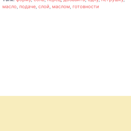
масло
,
подаче
,
слой
,
маслом
,
готовности
Пельмени
рыбные
Пельмени с
кальмарами
Рыба в
овощном
маринаде
Рыбная солянка
Рыбные котлеты
из осетрины,
семги и
креветок