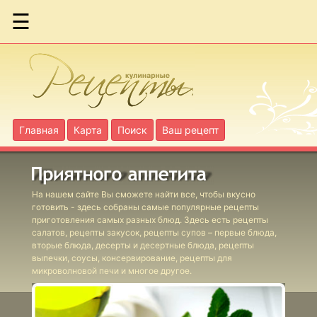
☰
Фаршированная
скумбрия
Форель с
помидорами
Главная
Карта
Поиск
Ваш рецепт
Гаше из рыбы
На нашем сайте Вы сможете найти все, чтобы вкусно
готовить - здесь собраны самые популярные рецепты
Кабачки
приготовления самых разных блюд. Здесь есть рецепты
фаршированные
салатов, рецепты закусок, рецепты супов – первые блюда,
рыбой
вторые блюда, десерты и десертные блюда, рецепты
выпечки, соусы, консервирование, рецепты для
Кальмары с
микроволновой печи и многое другое.
перловой
крупой