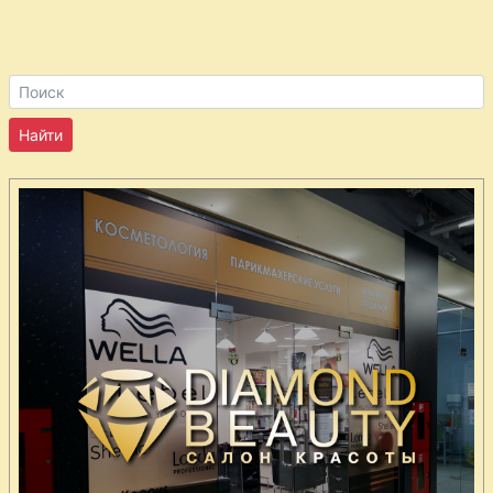
Рулеты из
семги с луком-
пореем
Рыба горячего
копчения со
шпинатом
Рыбные
рулетики
Сельдь
запеченная с
яйцами