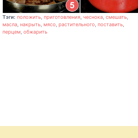
Печеночные
котлеты
Тэги:
положить
,
приготовления
,
чеснока
,
смешать
,
масла
,
накрыть
,
мясо
,
растительного
,
поставить
,
Пельмени из
перцем
,
обжарить
говядины и
свинины
Пельмени с
грибами и
ветчиной
Плетенка с
мясной
начинкой
Плов из