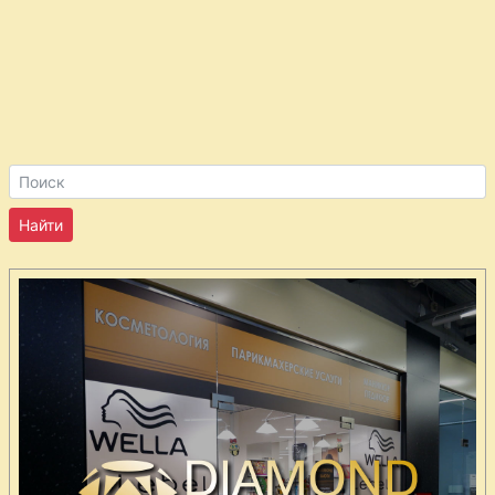
баранины с
миндалём
Рагу из
баранины по-
мадьярски
Равиоли с
мясом
Ребрышки в
лимонном соусе
Рис с фаршем и
орехами кешью