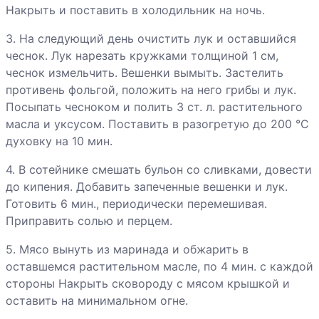
Каннеллони
Накрыть и поставить в холодильник на ночь.
Капуста по-
3. На следующий день очистить лук и оставшийся
ирландски
чеснок. Лук нарезать кружками толщиной 1 см,
чеснок измельчить. Вешенки вымыть. Застелить
противень фольгой, положить на него грибы и лук.
Картофель с
Посыпать чесноком и полить 3 ст. л. растительного
печенкой
масла и уксусом. Поставить в разогретую до 200 °С
духовку на 10 мин.
Картофельные
4. В сотейнике смешать бульон со сливками, довести
оладьи с
до кипения. Добавить запеченные вешенки и лук.
курицей
Готовить 6 мин., периодически перемешивая.
Кебабы
Приправить солью и перцем.
Котлеты из
5. Мясо вынуть из маринада и обжарить в
говядины по-
оставшемся растительном масле, по 4 мин. с каждой
корейски
стороны Накрыть сковороду с мясом крышкой и
оставить на минимальном огне.