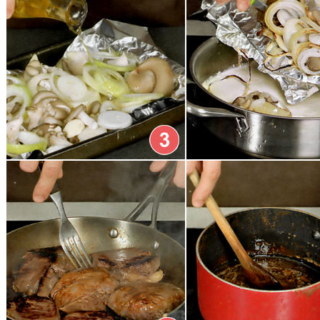
узбекски
Мясной хлебец
с беконом
Мясные
рулетики
Мясные
тарталетки
Отбивные по-
итальянски
Пастушеский
пирог