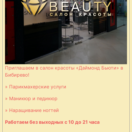
Ростбиф по-
английски
Рубленое мясо с
сырной
корочкой
Приглашаем в салон красоты «Даймонд Бьюти» в
Бибирево!
Рулет из
» Парикмахерские услуги
бараньей ноги
» Маникюр и педикюр
Рулет из
» Наращивание ногтей
говядины с
Работаем без выходных с 10 до 21 часа
яйцом