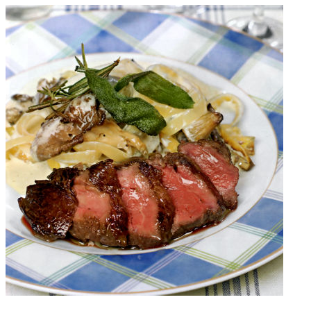
Говядина по-
бургундски
Говядина с
галетами
Говядина с
кабачками
Говядина с
вешенками,
маринованная в
пиве
Говяжьи
ребрышки с