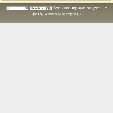
Рулет из
Все кулинарные рецепты с
говядины с
фото
, www.vserezepty.ru
перепелиными
яйцами
Рулет из свиной
шейки с
шампиньонами
Рулет мясной со
сладким перцем
Рулет мясной в
тесте