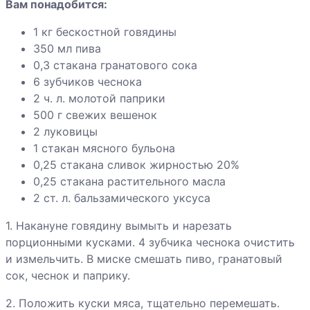
Вам понадобится:
шампиньонами
1 кг бескостной говядины
Грибы «фри» с
350 мл пива
чесночным
0,3 стакана гранатового сока
соусом
6 зубчиков чеснока
2 ч. л. молотой паприки
Гуляш из
500 г свежих вешенок
сосисок с
2 луковицы
грибами
1 стакан мясного бульона
0,25 стакана сливок жирностью 20%
0,25 стакана растительного масла
2 ст. л. бальзамического уксуса
Хинкали
1. Накануне говядину вымыть и нарезать
Хлебец мясной
порционными кусками. 4 зубчика чеснока очистить
с томатом
и измельчить. В миске смешать пиво, гранатовый
сок, чеснок и паприку.
2. Положить куски мяса, тщательно перемешать.