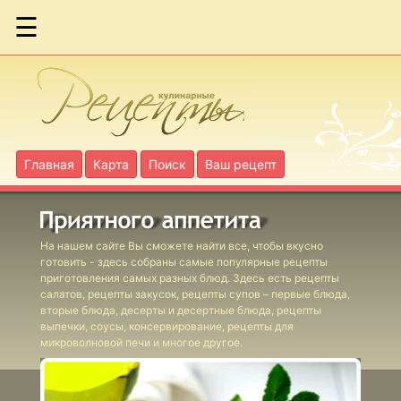
☰
Бараньи
фрикадельки
по-гречески
Бараньи
Главная
Карта
Поиск
Ваш рецепт
голяшки в вине
Бириани с
На нашем сайте Вы сможете найти все, чтобы вкусно
ягнятиной
готовить - здесь собраны самые популярные рецепты
приготовления самых разных блюд. Здесь есть рецепты
салатов, рецепты закусок, рецепты супов – первые блюда,
Бургеры с
вторые блюда, десерты и десертные блюда, рецепты
выпечки, соусы, консервирование, рецепты для
фасолевым
микроволновой печи и многое другое.
соусом
Фаршированные