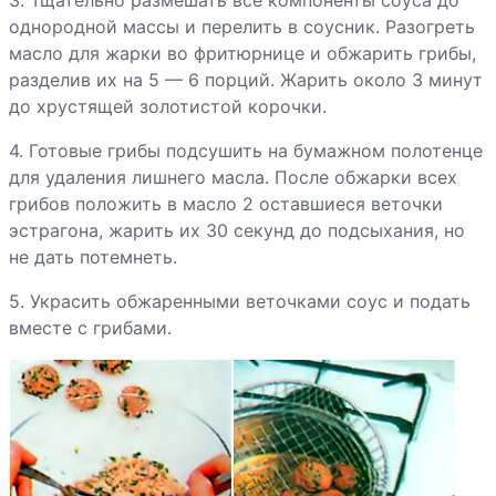
Каннеллони
однородной массы и перелить в соусник. Разогреть
Капуста по-
масло для жарки во фритюрнице и обжарить грибы,
ирландски
разделив их на 5 — 6 порций. Жарить около 3 минут
до хрустящей золотистой корочки.
Картофель с
4. Готовые грибы подсушить на бумажном полотенце
печенкой
для удаления лишнего масла. После обжарки всех
грибов положить в масло 2 оставшиеся веточки
эстрагона, жарить их 30 секунд до подсыхания, но
Картофельные
не дать потемнеть.
оладьи с
курицей
5. Украсить обжаренными веточками соус и подать
вместе с грибами.
Кебабы
Котлеты из
говядины по-
корейски