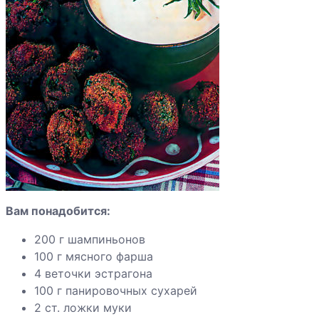
Говядина по-
бургундски
Говядина с
галетами
Говядина с
кабачками
Вам понадобится:
Говядина с
вешенками,
200 г шампиньонов
маринованная в
100 г мясного фарша
пиве
4 веточки эстрагона
100 г панировочных сухарей
Говяжьи
2 ст. ложки муки
ребрышки с