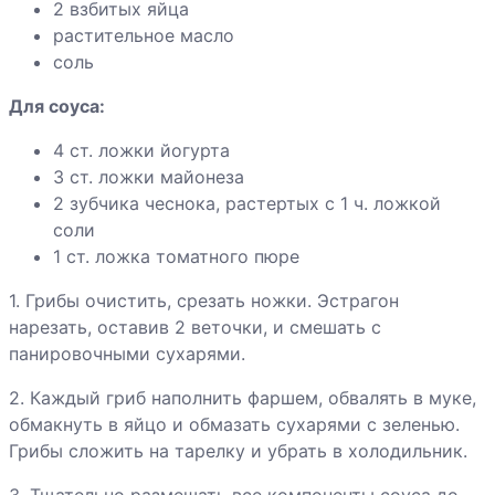
2 взбитых яйца
шампиньонами
растительное масло
Грибы «фри» с
соль
чесночным
Для соуса:
соусом
4 ст. ложки йогурта
3 ст. ложки майонеза
Гуляш из
2 зубчика чеснока, растертых с 1 ч. ложкой
сосисок с
соли
грибами
1 ст. ложка томатного пюре
1. Грибы очистить, срезать ножки. Эстрагон
нарезать, оставив 2 веточки, и смешать с
Хинкали
панировочными сухарями.
Хлебец мясной
2. Каждый гриб наполнить фаршем, обвалять в муке,
с томатом
обмакнуть в яйцо и обмазать сухарями с зеленью.
Грибы сложить на тарелку и убрать в холодильник.
3. Тщательно размешать все компоненты соуса до