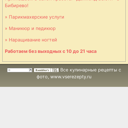
баранины с
Бибирево!
миндалём
» Парикмахерские услуги
» Маникюр и педикюр
Рагу из
баранины по-
» Наращивание ногтей
мадьярски
Работаем без выходных с 10 до 21 часа
Равиоли с
мясом
Все кулинарные рецепты с
фото
, www.vserezepty.ru
Ребрышки в
лимонном соусе
Рис с фаршем и
орехами кешью