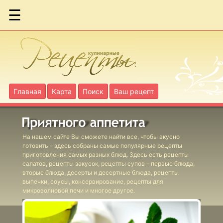
☰
Бараньи
фрикадельки
по-гречески
Бараньи
Главная
Карта
Поиск
Ваш рецепт
голяшки в вине
Бириани с
На нашем сайте Вы сможете найти все, чтобы вкусно
ягнятиной
готовить - здесь собраны самые популярные рецепты
приготовления самых разных блюд. Здесь есть рецепты
салатов, рецепты закусок, рецепты супов – первые блюда,
Бургеры с
вторые блюда, десерты и десертные блюда, рецепты
выпечки, соусы, консервирование, рецепты для
фасолевым
микроволновой печи и многое другое.
соусом
Фаршированные