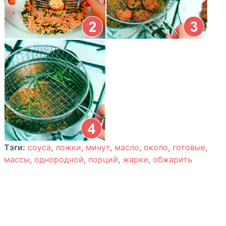
Котлеты из
говядины с
сыром
Котлеты из
свинины
«Мэриленд»
Котлеты мясные
по-баварски
Тэги:
соуса
,
ложки
,
минут
,
масло
,
около
,
готовые
,
массы
,
однородной
,
порций
,
жарки
,
обжарить
Кролик в
божоле
Манты по-