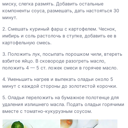
Каннеллони
миску, слегка размять. Добавить остальные
компоненты соуса, размешать, дать настояться 30
Капуста по-
минут.
ирландски
2. Смешать куриный фарш с картофелем. Чеснок,
имбирь и соль растолочь в ступке, добавить ее в
Картофель с
картофельную смесь.
печенкой
3. Положить лук, посыпать порошком чили, втереть
взбитое яйцо. В сковороде разогреть масло,
Картофельные
положить 4 — 5 ст. ложек смеси в горячее масло.
оладьи с
курицей
4. Уменьшить нагрев и выпекать оладьи около 5
минут с каждой стороны до золотистой корочки.
Кебабы
5. Оладьи переложить на бумажное полотенце для
Котлеты из
удаления излишнего масла. Подать оладьи горячими
говядины по-
вместе с томатно-кукурузным соусом.
корейски