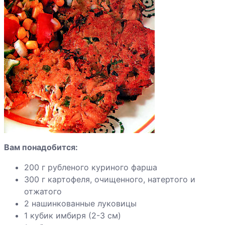
Говядина по-
бургундски
Говядина с
галетами
Говядина с
кабачками
Вам понадобится:
Говядина с
вешенками,
200 г рубленого куриного фарша
маринованная в
300 г картофеля, очищенного, натертого и
пиве
отжатого
2 нашинкованные луковицы
Говяжьи
1 кубик имбиря (2-3 см)
ребрышки с