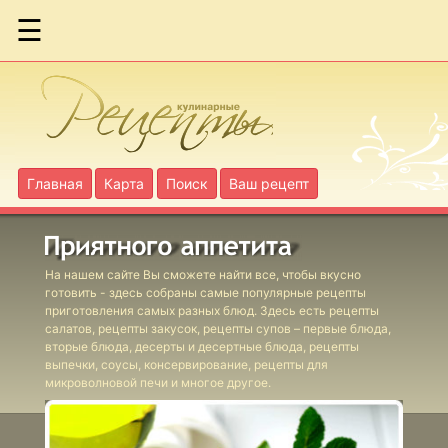
☰
Бараньи
фрикадельки
по-гречески
Бараньи
Главная
Карта
Поиск
Ваш рецепт
голяшки в вине
Бириани с
На нашем сайте Вы сможете найти все, чтобы вкусно
ягнятиной
готовить - здесь собраны самые популярные рецепты
приготовления самых разных блюд. Здесь есть рецепты
салатов, рецепты закусок, рецепты супов – первые блюда,
Бургеры с
вторые блюда, десерты и десертные блюда, рецепты
выпечки, соусы, консервирование, рецепты для
фасолевым
микроволновой печи и многое другое.
соусом
Фаршированные