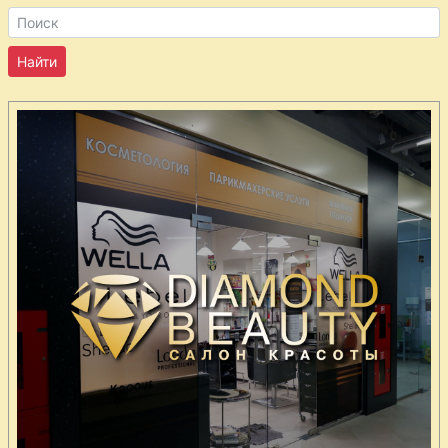
Печеночные
котлеты
Пельмени из
говядины и
свинины
Пельмени с
грибами и
ветчиной
Плетенка с
мясной
начинкой
Плов из