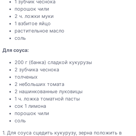
1 зубчик чеснока
шампиньонами
порошок чили
Грибы «фри» с
2 ч. ложки муки
чесночным
1 взбитое яйцо
соусом
растительное масло
соль
Гуляш из
Для соуса:
сосисок с
200 г (банка) сладкой кукурузы
грибами
2 зубчика чеснока
толченых
2 небольших томата
Хинкали
2 нашинкованные луковицы
1 ч. ложка томатной пасты
Хлебец мясной
сок 1 лимона
с томатом
порошок чили
соль
1. Для соуса сцедить кукурузу, зерна положить в