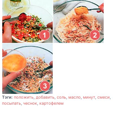
Котлеты из
говядины с
сыром
Котлеты из
свинины
«Мэриленд»
Котлеты мясные
по-баварски
Кролик в
божоле
Тэги:
положить
,
добавить
,
соль
,
масло
,
минут
,
смеси
,
посыпать
,
чеснок
,
картофелем
Манты по-