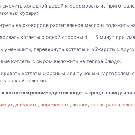
и смочить холодной водой и сформовать из приготовле
овочных сухарях.
огреть на сковороде растительное масло и положить на
аривать котлеты с одной стороны 4 — 5 минут при уме
нь уменьшить, перевернуть котлеты и обжарить с друг
овые котлеты с сыром выложить на теплое блюдо.
рнировать котлеты жареным или тушеным картофелем,
ть пряной зеленью.
 к котлетам рекомендуется подать хрен, горчицу или
минут
,
добавить
,
перемешать
,
ложки
,
фарш
,
растительн