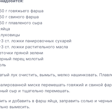
онадобится:
50 г говяжьего фарша
50 г свиного фарша
50 г плавленого сыра
 яйца
 луковицы
-3 ст. ложки панировочных сухарей
-3 ст. ложки растительного масла
еточки пряной зелени
ерный перец молотый
оль
чатый лук очистить, вымыть, мелко нашинковать. Плав
эмалированной миске перемешать говяжий и свиной фар
еный сыр и тщательно перемешать.
бить и добавить в фарш яйца, заправить солью и черн
льно вымесить.