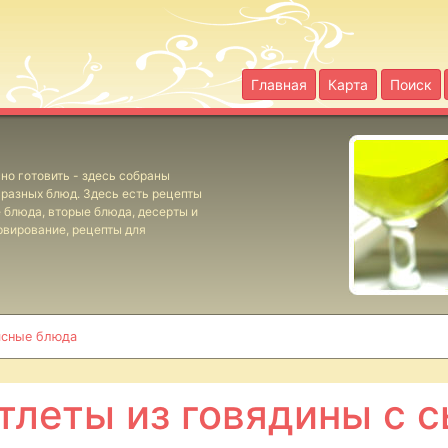
Главная
Карта
Поиск
но готовить - здесь собраны
разных блюд. Здесь есть рецепты
е блюда, вторые блюда, десерты и
рвирование, рецепты для
сные блюда
тлеты из говядины с 