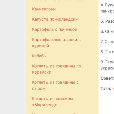
4. Рук
Каннеллони
панир
Капуста по-ирландски
5. Раз
Картофель с печенкой
6. Обж
Картофельные оладьи с
7. Ого
курицей
8. Гот
Кебабы
9. Га
Котлеты из говядины по-
украси
корейски
Совет:
Котлеты из говядины с
сыром
Тэги:
Котлеты из свинины
«Мэриленд»