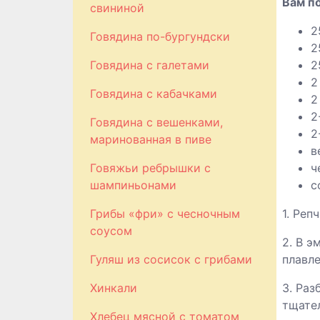
Вам п
свининой
2
Говядина по-бургундски
2
Говядина с галетами
2
2
Говядина с кабачками
2
2
Говядина с вешенками,
2
маринованная в пиве
в
Говяжьи ребрышки с
ч
шампиньонами
с
Грибы «фри» с чесночным
1. Реп
соусом
2. В 
Гуляш из сосисок с грибами
плавл
Хинкали
3. Раз
тщате
Хлебец мясной с томатом