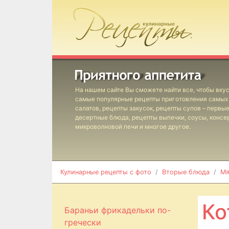
На нашем сайте Вы сможете найти все, чтобы вкус
самые популярные рецепты приготовления самых 
салатов, рецепты закусок, рецепты супов – первы
десертные блюда, рецепты выпечки, соусы, консе
микроволновой печи и многое другое.
Кулинарные рецепты с фото
Вторые блюда
Мя
Ко
Бараньи фрикадельки по-
гречески