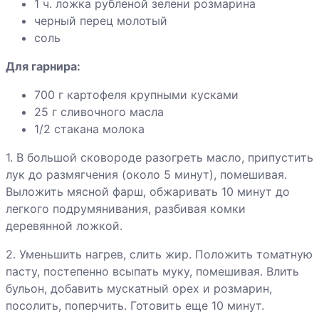
1 ч. ложка рубленой зелени розмарина
шампиньонами
черный перец молотый
Грибы «фри» с
соль
чесночным
Для гарнира:
соусом
700 г картофеля крупными кусками
25 г сливочного масла
Гуляш из
1/2 стакана молока
сосисок с
грибами
1. В большой сковороде разогреть масло, припустить
лук до размягчения (около 5 минут), помешивая.
Выложить мясной фарш, обжаривать 10 минут до
легкого подрумянивания, разбивая комки
Хинкали
деревянной ложкой.
Хлебец мясной
2. Уменьшить нагрев, слить жир. Положить томатную
с томатом
пасту, постепенно всыпать муку, помешивая. Влить
бульон, добавить мускатный орех и розмарин,
посолить, поперчить. Готовить еще 10 минут.