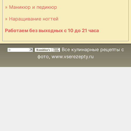
баранины с
» Маникюр и педикюр
миндалём
» Наращивание ногтей
Работаем без выходных с 10 до 21 часа
Рагу из
баранины по-
мадьярски
Все кулинарные рецепты с
фото
, www.vserezepty.ru
Равиоли с
мясом
Ребрышки в
лимонном соусе
Рис с фаршем и
орехами кешью