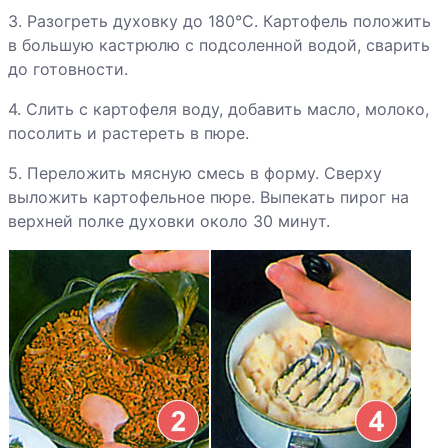
Каннеллони
3. Разогреть духовку до 180°С. Картофель положить
Капуста по-
в большую кастрюлю с подсоленной водой, сварить
ирландски
до готовности.
4. Слить с картофеля воду, добавить масло, молоко,
Картофель с
посолить и растереть в пюре.
печенкой
5. Переложить мясную смесь в форму. Сверху
выложить картофельное пюре. Выпекать пирог на
Картофельные
верхней полке духовки около 30 минут.
оладьи с
курицей
Кебабы
Котлеты из
говядины по-
корейски