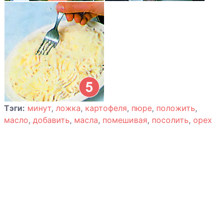
Котлеты из
говядины с
сыром
Котлеты из
свинины
«Мэриленд»
Тэги:
минут
,
ложка
,
картофеля
,
пюре
,
положить
,
Котлеты мясные
масло
,
добавить
,
масла
,
помешивая
,
посолить
,
орех
по-баварски
Кролик в
божоле
Манты по-