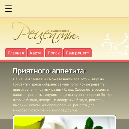
☰
Бараньи
фрикадельки
по-гречески
Бараньи
Главная
Карта
Поиск
Ваш рецепт
голяшки в вине
Бириани с
На нашем сайте Вы сможете найти все, чтобы вкусно
ягнятиной
готовить - здесь собраны самые популярные рецепты
приготовления самых разных блюд. Здесь есть рецепты
салатов, рецепты закусок, рецепты супов – первые блюда,
Бургеры с
вторые блюда, десерты и десертные блюда, рецепты
выпечки, соусы, консервирование, рецепты для
фасолевым
микроволновой печи и многое другое.
соусом
Фаршированные