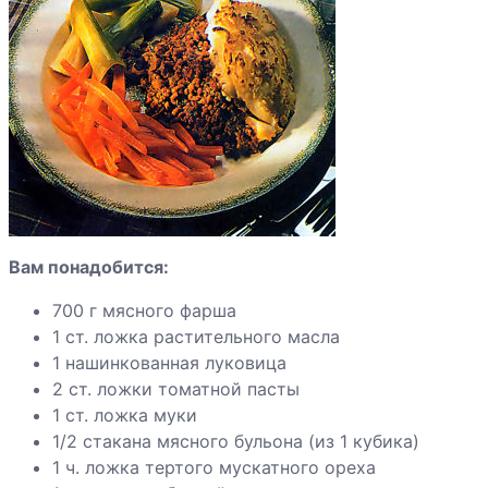
Говядина по-
бургундски
Говядина с
галетами
Говядина с
кабачками
Вам понадобится:
700 г мясного фарша
Говядина с
1 ст. ложка растительного масла
вешенками,
1 нашинкованная луковица
маринованная в
2 ст. ложки томатной пасты
пиве
1 ст. ложка муки
1/2 стакана мясного бульона (из 1 кубика)
Говяжьи
1 ч. ложка тертого мускатного ореха
ребрышки с