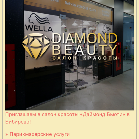
Печеночные
котлеты
Пельмени из
говядины и
свинины
Пельмени с
грибами и
ветчиной
Плетенка с
Приглашаем в салон красоты «Даймонд Бьюти» в
мясной
Бибирево!
начинкой
» Парикмахерские услуги
Плов из