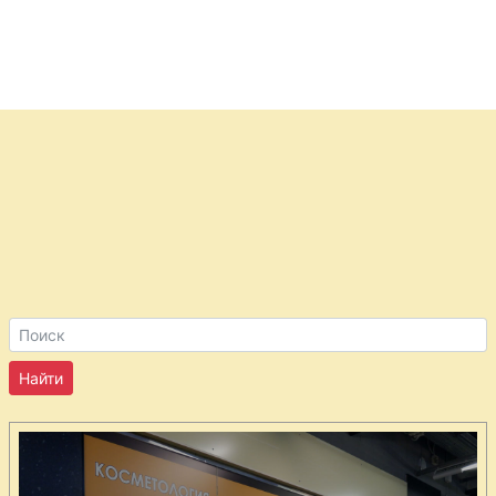
узбекски
Мясной хлебец
с беконом
Мясные
рулетики
Мясные
тарталетки
Отбивные по-
итальянски
Пастушеский
пирог