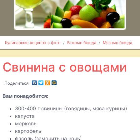
баклажаны
Фаршированные
баклажаны с
пряностями
Фаршированный
Кулинарные рецепты с фото
Вторые блюда
Мясные блюда
перец
Свинина с овощами
Фрикадельки
острые
Фрикадельки
Поделиться
по-шведски
Вам понадобится:
Фрикадельки
300-400 г свинины (говядины, мяса курицы)
«Строганов»
капуста
Говядина,
морковь
фаршированная
картофель
свининой
фасоль (замочить на ночь)