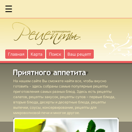
☰
Бараньи
фрикадельки
по-гречески
Бараньи
Главная
Карта
Поиск
Ваш рецепт
голяшки в вине
Бириани с
На нашем сайте Вы сможете найти все, чтобы вкусно
ягнятиной
готовить - здесь собраны самые популярные рецепты
приготовления самых разных блюд. Здесь есть рецепты
салатов, рецепты закусок, рецепты супов – первые блюда,
Бургеры с
вторые блюда, десерты и десертные блюда, рецепты
выпечки, соусы, консервирование, рецепты для
фасолевым
микроволновой печи и многое другое.
соусом
Фаршированные