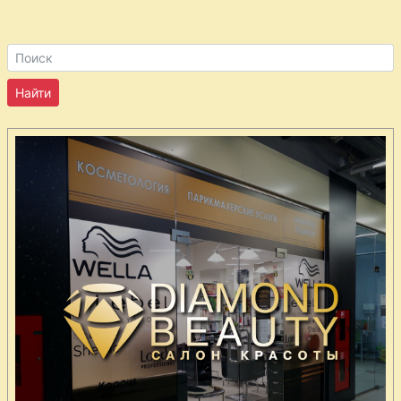
Каннеллони
Капуста по-
ирландски
Картофель с
печенкой
Картофельные
оладьи с
курицей
Кебабы
Котлеты из
говядины по-
корейски