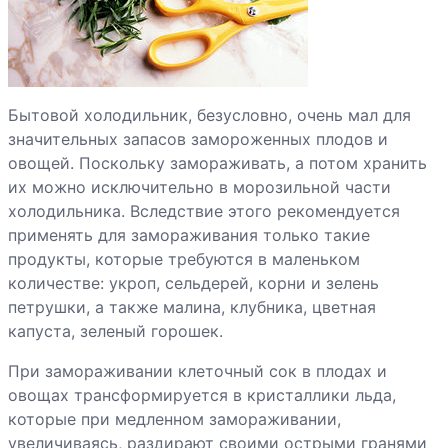
кардамон
Пряности:
перец
Стручковый
Бытовой холодильник, безусловно, очень мал для
перец
значительных запасов замороженных плодов и
овощей. Поскольку замораживать, а потом хранить
Сушка
их можно исключительно в морозильной части
Цукаты
холодильника. Вследствие этого рекомендуется
применять для замораживания только такие
Цветы в меню
продукты, которые требуются в маленьком
количестве: укроп, сельдерей, корни и зелень
петрушки, а также малина, клубника, цветная
капуста, зеленый горошек.
Варенье
При замораживании клеточный сок в плодах и
Выбираем
овощах трансформируется в кристаллики льда,
духовой шкаф
которые при медленном замораживании,
увеличиваясь, раздирают своими острыми гранями