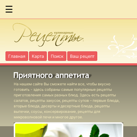
☰
Баклажан
Джем
Этикет: в
ресторане
Главная
Карта
Поиск
Ваш рецепт
Фарш из мяса и
птицы
На нашем сайте Вы сможете найти все, чтобы вкусно
готовить - здесь собраны самые популярные рецепты
приготовления самых разных блюд. Здесь есть рецепты
салатов, рецепты закусок, рецепты супов – первые блюда,
вторые блюда, десерты и десертные блюда, рецепты
Итальянская
выпечки, соусы, консервирование, рецепты для
паста
микроволновой печи и многое другое.
Компот