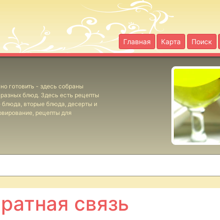
Главная
Карта
Поиск
но готовить - здесь собраны
разных блюд. Здесь есть рецепты
е блюда, вторые блюда, десерты и
рвирование, рецепты для
ратная связь