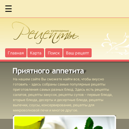
☰
Булочки-
подставки для
пасхальных яиц
Главная
Карта
Поиск
Ваш рецепт
Красная пасха с
цедрой и
курагой
На нашем сайте Вы сможете найти все, чтобы вкусно
готовить - здесь собраны самые популярные рецепты
приготовления самых разных блюд. Здесь есть рецепты
салатов, рецепты закусок, рецепты супов – первые блюда,
вторые блюда, десерты и десертные блюда, рецепты
Неаполитанский
выпечки, соусы, консервирование, рецепты для
пасхальный
микроволновой печи и многое другое.
пирог
Пасха с