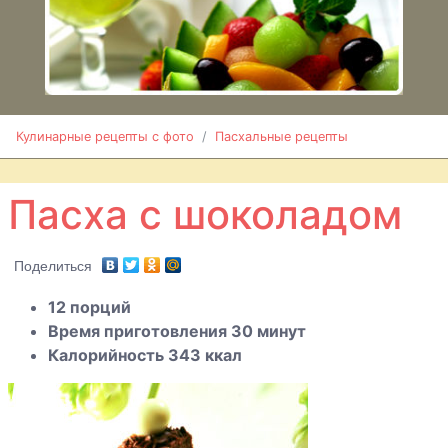
шоколадом
Пасха со
сгущенным
молоком
Кулинарные рецепты с фото
Пасхальные рецепты
Пасхальные
булочки
Пасха с шоколадом
Пасхальный
кулич
Поделиться
Пасхальный
шоколадный
12 порций
кулич
Время приготовления 30 минут
Калорийность 343 ккал