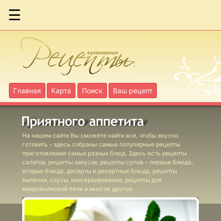
☰
Феттучине с
грибами
Голубцы с
грибами
Главная
Карта
Поиск
Ваш рецепт
Голубцы с
пшеном
На нашем сайте Вы сможете найти все, чтобы вкусно
готовить - здесь собраны самые популярные рецепты
приготовления самых разных блюд. Здесь есть рецепты
Грибы с
салатов, рецепты закусок, рецепты супов – первые блюда,
овощами
вторые блюда, десерты и десертные блюда, рецепты
выпечки, соусы, консервирование, рецепты для
Кабачки в
микроволновой печи и многое другое.
помидорах