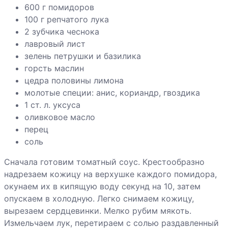
Котлеты из
600 г помидоров
гороха и манки
100 г репчатого лука
2 зубчика чеснока
лавровый лист
зелень петрушки и базилика
Макароны с
горсть маслин
тыквой
цедра половины лимона
Пельмени с
молотые специи: анис, кориандр, гвоздика
редькой и
1 ст. л. уксуса
капустой
оливковое масло
перец
соль
Перец
Сначала готовим томатный соус. Крестообразно
фаршированный
надрезаем кожицу на верхушке каждого помидора,
овощами
окунаем их в кипящую воду секунд на 10, затем
опускаем в холодную. Легко снимаем кожицу,
Помидоры
вырезаем сердцевинки. Мелко рубим мякоть.
фаршированные
Измельчаем лук, перетираем с солью раздавленный