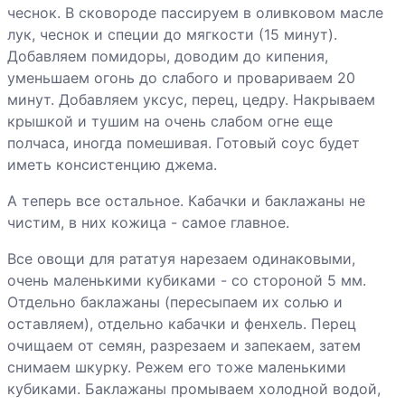
грибами
чеснок. В сковороде пассируем в оливковом масле
лук, чеснок и специи до мягкости (15 минут).
Постные
Добавляем помидоры, доводим до кипения,
голубцы с
уменьшаем огонь до слабого и провариваем 20
рисом и
минут. Добавляем уксус, перец, цедру. Накрываем
морковью
крышкой и тушим на очень слабом огне еще
Рагу из свеклы
полчаса, иногда помешивая. Готовый соус будет
с черносливом
иметь консистенцию джема.
А теперь все остальное. Кабачки и баклажаны не
Рататуй
чистим, в них кожица - самое главное.
каштановый
Все овощи для рататуя нарезаем одинаковыми,
Рататуй
очень маленькими кубиками - со стороной 5 мм.
пестрый
Отдельно баклажаны (пересыпаем их солью и
оставляем), отдельно кабачки и фенхель. Перец
Рататуй винный
очищаем от семян, разрезаем и запекаем, затем
снимаем шкурку. Режем его тоже маленькими
кубиками. Баклажаны промываем холодной водой,
Шампиньоны с