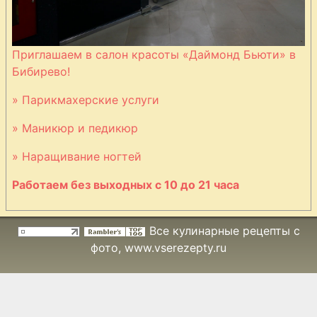
Приглашаем в салон красоты «Даймонд Бьюти» в
Бибирево!
» Парикмахерские услуги
» Маникюр и педикюр
» Наращивание ногтей
Работаем без выходных с 10 до 21 часа
Все кулинарные рецепты с
фото
, www.vserezepty.ru