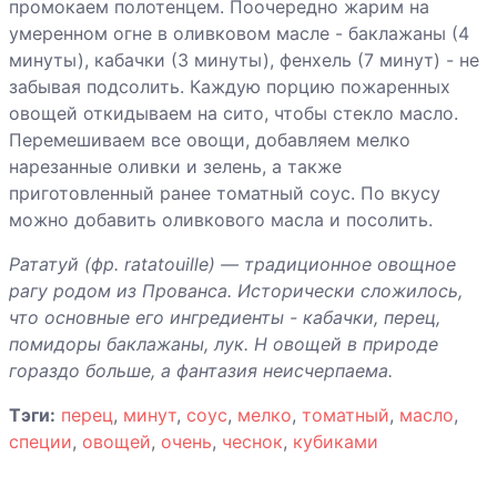
промокаем полотенцем. Поочередно жарим на
овощами
умеренном огне в оливковом масле - баклажаны (4
Запеченый
минуты), кабачки (3 минуты), фенхель (7 минут) - не
картофель
забывая подсолить. Каждую порцию пожаренных
«Patate al forno»
овощей откидываем на сито, чтобы стекло масло.
Перемешиваем все овощи, добавляем мелко
нарезанные оливки и зелень, а также
приготовленный ранее томатный соус. По вкусу
можно добавить оливкового масла и посолить.
Рататуй (фр. ratatouille) — традиционное овощное
рагу родом из Прованса. Исторически сложилось,
что основные его ингредиенты - кабачки, перец,
помидоры баклажаны, лук. Н овощей в природе
гораздо больше, а фантазия неисчерпаема.
Тэги:
перец
,
минут
,
соус
,
мелко
,
томатный
,
масло
,
специи
,
овощей
,
очень
,
чеснок
,
кубиками