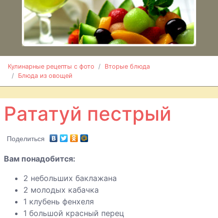
Кабачок
фаршированный
грибами
Капуста
тушенная с
яблоками и
Кулинарные рецепты с фото
Вторые блюда
Блюда из овощей
изюмом
Рататуй пестрый
Капуста в
микроволновке
Поделиться
Котлеты из
Вам понадобится:
геркулеса с
грибами
2 небольших баклажана
2 молодых кабачка
1 клубень фенхеля
1 большой красный перец