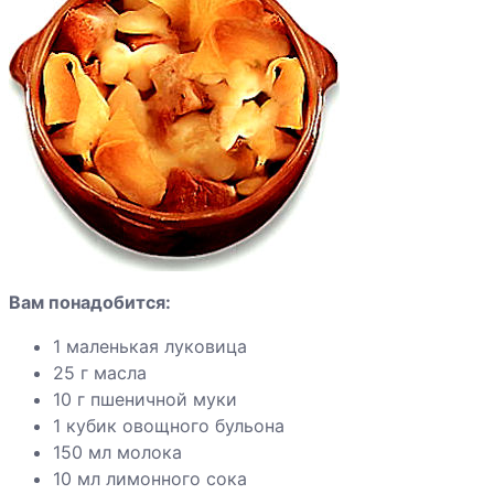
сладкие
Говядина
жареная
Грудка индейки
по-
индонезийски
Индейка с
красным
перцем
Вам понадобится:
1 маленькая луковица
Яблоки
25 г масла
запеченные с
10 г пшеничной муки
ванильным
1 кубик овощного бульона
соусом
150 мл молока
10 мл лимонного сока