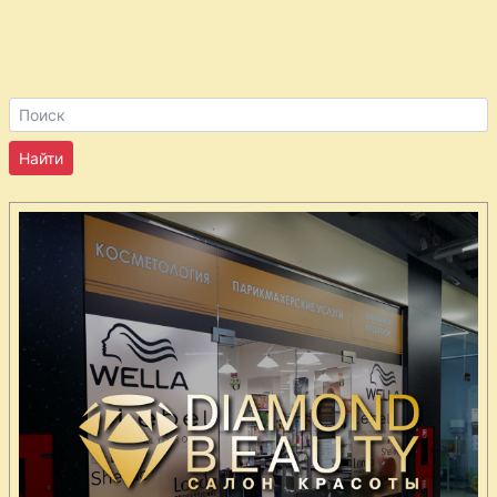
бренди
Крем
абрикосовый
Крем
фруктовый
сладкий
Креветки
острые
Курица
глазированная
медом
Курица с
эстрагоном
Курица
запеченная в