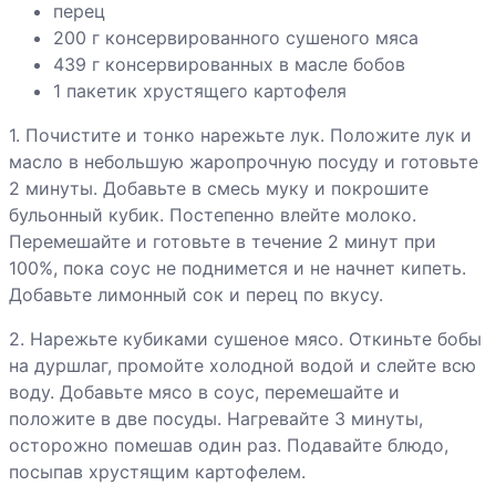
перец
Ягненок со
200 г консервированного сушеного мяса
специями и
439 г консервированных в масле бобов
абрикосами
1 пакетик хрустящего картофеля
Яичница-
1. Почистите и тонко нарежьте лук. Положите лук и
глазунья с
масло в небольшую жаропрочную посуду и готовьте
ветчиной
2 минуты. Добавьте в смесь муку и покрошите
бульонный кубик. Постепенно влейте молоко.
Перемешайте и готовьте в течение 2 минут при
Яйца печеные с
100%, пока соус не поднимется и не начнет кипеть.
беконом
Добавьте лимонный сок и перец по вкусу.
2. Нарежьте кубиками сушеное мясо. Откиньте бобы
на дуршлаг, промойте холодной водой и слейте всю
Яйца печеные с
воду. Добавьте мясо в соус, перемешайте и
креветками и
положите в две посуды. Нагревайте 3 минуты,
соусом Pesto
осторожно помешав один раз. Подавайте блюдо,
посыпав хрустящим картофелем.