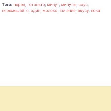
Тэги:
перец
,
готовьте
,
минут
,
минуты
,
соус
,
Капуста
перемешайте
,
один
,
молоко
,
течение
,
вкусу
,
пока
краснокочанная
с яблоками
Картофель
хрустящий по-
бомбейски
Картофель
испеченный в
мундире с
сыром
Картофель
запеченный
Компот из
сухофруктов с