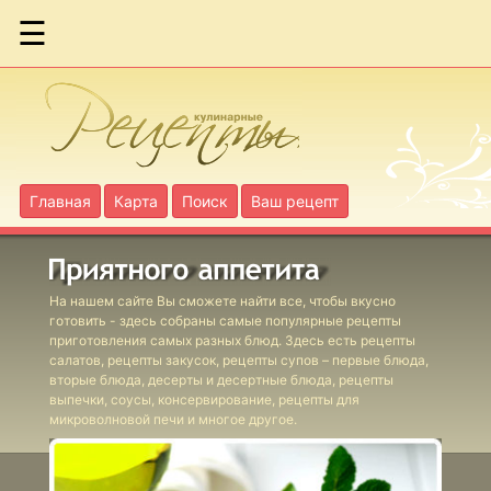
☰
Ассорти
запеченное из
цветной
капусты
Главная
Карта
Поиск
Ваш рецепт
Бекон жареный
с яблоками по-
шведски
На нашем сайте Вы сможете найти все, чтобы вкусно
готовить - здесь собраны самые популярные рецепты
приготовления самых разных блюд. Здесь есть рецепты
салатов, рецепты закусок, рецепты супов – первые блюда,
вторые блюда, десерты и десертные блюда, рецепты
Блюдо с сыром
выпечки, соусы, консервирование, рецепты для
печеное
микроволновой печи и многое другое.
шведское