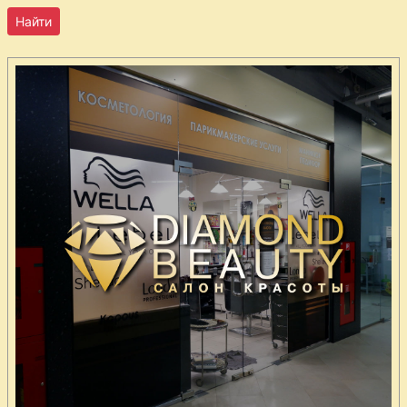
Консервированная
спаржа
Лимоны с сахаром
Маринованный
перец
Морковь по-
болгарски
Огурцы
консервированные
Редис