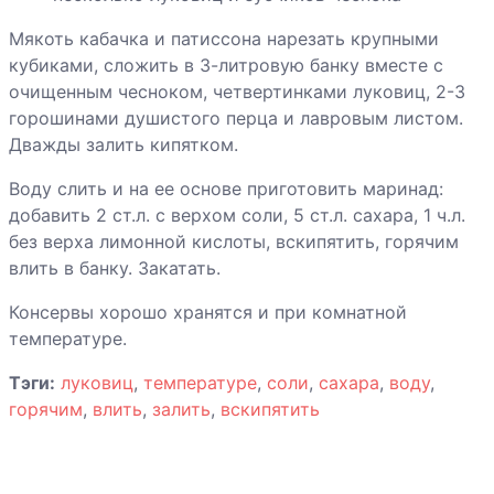
абрикосов
дольками
Мякоть кабачка и патиссона нарезать крупными
кубиками, сложить в 3-литровую банку вместе с
Компот из алычи
очищенным чесноком, четвертинками луковиц, 2-3
горошинами душистого перца и лавровым листом.
Дважды залить кипятком.
Компот из груш
Воду слить и на ее основе приготовить маринад:
ароматный
добавить 2 ст.л. с верхом соли, 5 ст.л. сахара, 1 ч.л.
без верха лимонной кислоты, вскипятить, горячим
влить в банку. Закатать.
Компот из груш
Консервы хорошо хранятся и при комнатной
температуре.
Компот из яблок
Тэги:
луковиц
,
температуре
,
соли
,
сахара
,
воду
,
горячим
,
влить
,
залить
,
вскипятить
Компот из