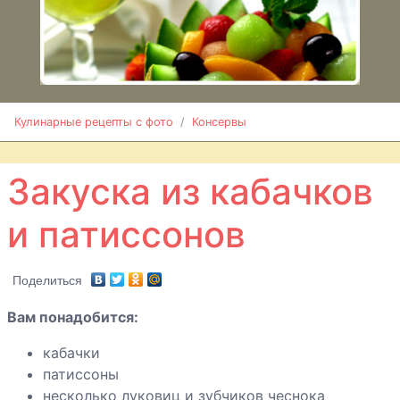
Грибной порошок
Грибы
консервированные
Кулинарные рецепты с фото
Консервы
Грибы
замороженные
Закуска из кабачков
Грибы жареные
консервированные
и патиссонов
Груши
маринованные
Поделиться
Икра из зеленых
Вам понадобится:
томатов
кабачки
патиссоны
Компот из
несколько луковиц и зубчиков чеснока