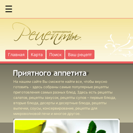
☰
Абрикосы в
яблочном пюре
Главная
Карта
Поиск
Ваш рецепт
Абрикосы в
собственном соку
На нашем сайте Вы сможете найти все, чтобы вкусно
Баклажанная икра
готовить - здесь собраны самые популярные рецепты
приготовления самых разных блюд. Здесь есть рецепты
салатов, рецепты закусок, рецепты супов – первые блюда,
Белые грибы
вторые блюда, десерты и десертные блюда, рецепты
выпечки, соусы, консервирование, рецепты для
маринованные
микроволновой печи и многое другое.
Фаршированные
томаты